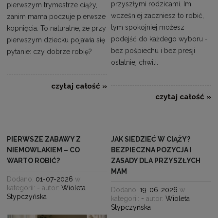
przyszłymi rodzicami. Im
pierwszym trymestrze ciąży,
wcześniej zaczniesz to robić,
zanim mama poczuje pierwsze
tym spokojniej możesz
kopnięcia. To naturalne, że przy
podejść do każdego wyboru -
pierwszym dziecku pojawia się
bez pośpiechu i bez presji
pytanie: czy dobrze robię?
ostatniej chwili.
czytaj całość »
czytaj całość »
PIERWSZE ZABAWY Z
JAK SIEDZIEĆ W CIĄŻY?
NIEMOWLAKIEM – CO
BEZPIECZNA POZYCJA I
WARTO ROBIĆ?
ZASADY DLA PRZYSZŁYCH
MAM
Dodano:
01-07-2026
w
kategorii:
-
autor:
Wioleta
Dodano:
19-06-2026
w
Stypczyńska
kategorii:
-
autor:
Wioleta
Stypczyńska