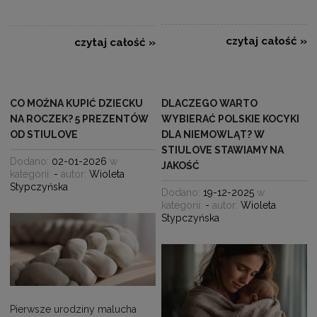
czytaj całość »
czytaj całość »
CO MOŻNA KUPIĆ DZIECKU
DLACZEGO WARTO
NA ROCZEK? 5 PREZENTÓW
WYBIERAĆ POLSKIE KOCYKI
OD STIULOVE
DLA NIEMOWLĄT? W
STIULOVE STAWIAMY NA
Dodano:
02-01-2026
w
JAKOŚĆ
kategorii:
-
autor:
Wioleta
Stypczyńska
Dodano:
19-12-2025
w
kategorii:
-
autor:
Wioleta
Stypczyńska
Pierwsze urodziny malucha