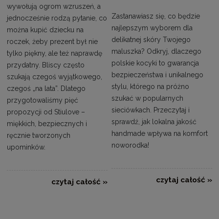
wywołują ogrom wzruszeń, a
Zastanawiasz się, co będzie
jednocześnie rodzą pytanie, co
najlepszym wyborem dla
można kupić dziecku na
delikatnej skóry Twojego
roczek, żeby prezent był nie
maluszka? Odkryj, dlaczego
tylko piękny, ale też naprawdę
polskie kocyki to gwarancja
przydatny. Bliscy często
bezpieczeństwa i unikalnego
szukają czegoś wyjątkowego,
stylu, którego na próżno
czegoś „na lata”. Dlatego
szukać w popularnych
przygotowaliśmy pięć
sieciówkach. Przeczytaj i
propozycji od Stiulove –
sprawdź, jak lokalna jakość
miękkich, bezpiecznych i
handmade wpływa na komfort
ręcznie tworzonych
noworodka!
upominków.
czytaj całość »
czytaj całość »