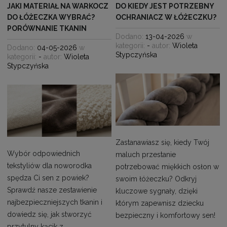
JAKI MATERIAŁ NA WARKOCZ
DO KIEDY JEST POTRZEBNY
DO ŁÓŻECZKA WYBRAĆ?
OCHRANIACZ W ŁÓŻECZKU?
PORÓWNANIE TKANIN
Dodano:
13-04-2026
w
kategorii:
-
autor:
Wioleta
Dodano:
04-05-2026
w
Stypczyńska
kategorii:
-
autor:
Wioleta
Stypczyńska
Zastanawiasz się, kiedy Twój
Wybór odpowiednich
maluch przestanie
tekstyliów dla noworodka
potrzebować miękkich osłon w
spędza Ci sen z powiek?
swoim łóżeczku? Odkryj
Sprawdź nasze zestawienie
kluczowe sygnały, dzięki
najbezpieczniejszych tkanin i
którym zapewnisz dziecku
dowiedz się, jak stworzyć
bezpieczny i komfortowy sen!
przytulny kącik z