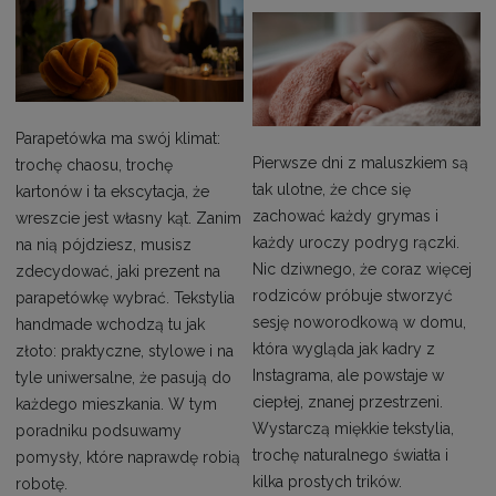
Parapetówka ma swój klimat:
Pierwsze dni z maluszkiem są
trochę chaosu, trochę
tak ulotne, że chce się
kartonów i ta ekscytacja, że
zachować każdy grymas i
wreszcie jest własny kąt. Zanim
każdy uroczy podryg rączki.
na nią pójdziesz, musisz
Nic dziwnego, że coraz więcej
zdecydować, jaki prezent na
rodziców próbuje stworzyć
parapetówkę wybrać. Tekstylia
sesję noworodkową w domu,
handmade wchodzą tu jak
która wygląda jak kadry z
złoto: praktyczne, stylowe i na
Instagrama, ale powstaje w
tyle uniwersalne, że pasują do
ciepłej, znanej przestrzeni.
każdego mieszkania. W tym
Wystarczą miękkie tekstylia,
poradniku podsuwamy
trochę naturalnego światła i
pomysły, które naprawdę robią
kilka prostych trików.
robotę.