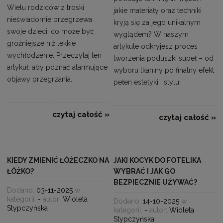
Wielu rodziców z troski
jakie materiały oraz techniki
nieświadomie przegrzewa
kryją się za jego unikalnym
swoje dzieci, co może być
wyglądem? W naszym
groźniejsze niż lekkie
artykule odkryjesz proces
wychłodzenie. Przeczytaj ten
tworzenia poduszki supeł – od
artykuł, aby poznać alarmujące
wyboru tkaniny po finalny efekt
objawy przegrzania.
pełen estetyki i stylu.
czytaj całość »
czytaj całość »
KIEDY ZMIENIĆ ŁÓŻECZKO NA
JAKI KOCYK DO FOTELIKA
ŁÓŻKO?
WYBRAĆ I JAK GO
BEZPIECZNIE UŻYWAĆ?
Dodano:
03-11-2025
w
kategorii:
-
autor:
Wioleta
Dodano:
14-10-2025
w
Stypczyńska
kategorii:
-
autor:
Wioleta
Stypczyńska