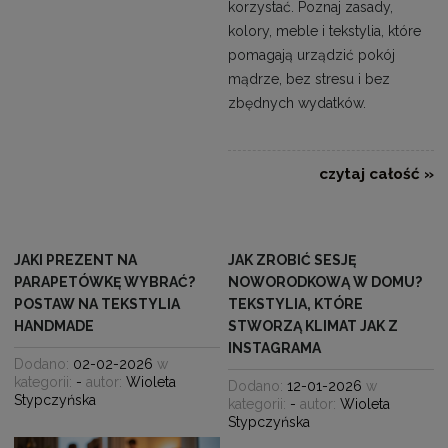
korzystać. Poznaj zasady,
kolory, meble i tekstylia, które
pomagają urządzić pokój
mądrze, bez stresu i bez
zbędnych wydatków.
czytaj całość »
JAKI PREZENT NA
JAK ZROBIĆ SESJĘ
PARAPETÓWKĘ WYBRAĆ?
NOWORODKOWĄ W DOMU?
POSTAW NA TEKSTYLIA
TEKSTYLIA, KTÓRE
HANDMADE
STWORZĄ KLIMAT JAK Z
INSTAGRAMA
Dodano:
02-02-2026
w
kategorii:
-
autor:
Wioleta
Dodano:
12-01-2026
w
Stypczyńska
kategorii:
-
autor:
Wioleta
Stypczyńska