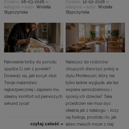
Dodano:
06-03-2026
w
Dodano:
12-02-2026
w
kategorii:
-
autor:
Wioleta
kategorii:
-
autor:
Wioleta
Stypczyńska
Stypczyńska
Pakowanie torby do porodu
Należysz do rodziców
spędza Ci sen z powiek?
chcących stworzyć pokój w
Dowiedz się, jaki kocyk otuli
stylu Montessori, który nie
Twoje maleństwo
tylko ładnie wygląda, ale też
najbezpieczniej i zapewni mu
wspiera samodzielność i
idealny komfort od pierwszych
spokój ich dziecka? Taka
sekund życia!
przestrzeń nie musi być
idealna jak z katalogu – liczy
się funkcja, prostota i to, jak
czytaj całość »
łatwo maluch może z niej