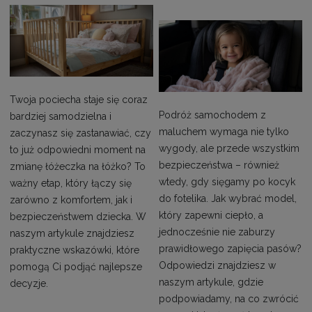
Twoja pociecha staje się coraz
Podróż samochodem z
bardziej samodzielna i
maluchem wymaga nie tylko
zaczynasz się zastanawiać, czy
wygody, ale przede wszystkim
to już odpowiedni moment na
bezpieczeństwa – również
zmianę łóżeczka na łóżko? To
wtedy, gdy sięgamy po kocyk
ważny etap, który łączy się
do fotelika. Jak wybrać model,
zarówno z komfortem, jak i
który zapewni ciepło, a
bezpieczeństwem dziecka. W
jednocześnie nie zaburzy
naszym artykule znajdziesz
prawidłowego zapięcia pasów?
praktyczne wskazówki, które
Odpowiedzi znajdziesz w
pomogą Ci podjąć najlepsze
naszym artykule, gdzie
decyzje.
podpowiadamy, na co zwrócić