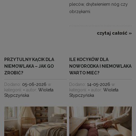
pleców, drętwieniem nóg czy
obrzękami.
czytaj całość »
PRZYTULNY KĄCIK DLA
ILE KOCYKÓW DLA
NIEMOWLAKA – JAK GO
NOWORODKA I NIEMOWLAKA
ZROBIĆ?
WARTO MIEĆ?
Dodano:
05-06-2026
w
Dodano:
14-05-2026
w
kategorii:
-
autor:
Wioleta
kategorii:
-
autor:
Wioleta
Stypczyńska
Stypczyńska