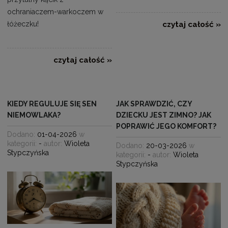
ochraniaczem-warkoczem w
łóżeczku!
czytaj całość »
czytaj całość »
KIEDY REGULUJE SIĘ SEN
JAK SPRAWDZIĆ, CZY
NIEMOWLAKA?
DZIECKU JEST ZIMNO? JAK
POPRAWIĆ JEGO KOMFORT?
Dodano:
01-04-2026
w
kategorii:
-
autor:
Wioleta
Dodano:
20-03-2026
w
Stypczyńska
kategorii:
-
autor:
Wioleta
Stypczyńska