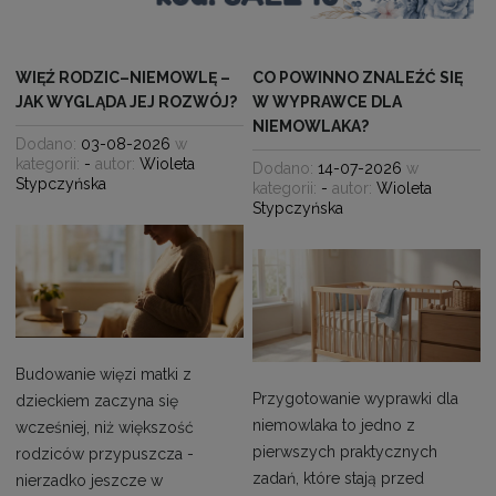
WIĘŹ RODZIC–NIEMOWLĘ –
CO POWINNO ZNALEŹĆ SIĘ
JAK WYGLĄDA JEJ ROZWÓJ?
W WYPRAWCE DLA
NIEMOWLAKA?
Dodano:
03-08-2026
w
kategorii:
-
autor:
Wioleta
Dodano:
14-07-2026
w
Stypczyńska
kategorii:
-
autor:
Wioleta
Stypczyńska
Budowanie więzi matki z
Przygotowanie wyprawki dla
dzieckiem zaczyna się
niemowlaka to jedno z
wcześniej, niż większość
pierwszych praktycznych
rodziców przypuszcza -
zadań, które stają przed
nierzadko jeszcze w