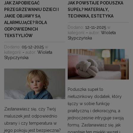
JAK ZAPOBIEGAĆ
JAK POWSTAJE PODUSZKA
PRZEGRZEWANIU DZIECI I
SUPEŁ? MATERIAŁY,
JAKIE OBJAWY SĄ
TECHNIKA, ESTETYKA
ALARMUJĄCE? ROLA
Dodano:
12-11-2025
w
ODPOWIEDNICH
kategorii:
-
autor:
Wioleta
TEKSTYLIÓW
Stypczyńska
Dodano:
05-12-2025
w
kategorii:
-
autor:
Wioleta
Stypczyńska
Poduszka supeł to
nietuzinkowy dodatek, który
łączy w sobie funkcję
Zastanawiasz się, czy Twój
praktyczną i dekoracyjną, a
maluszek jest odpowiednio
jednocześnie intryguje swoją
ubrany i czy temperatura w
formą. Zastanawiasz się, jak
jego pokoju jest bezpieczna?
powstaje ten miękki węzeł i