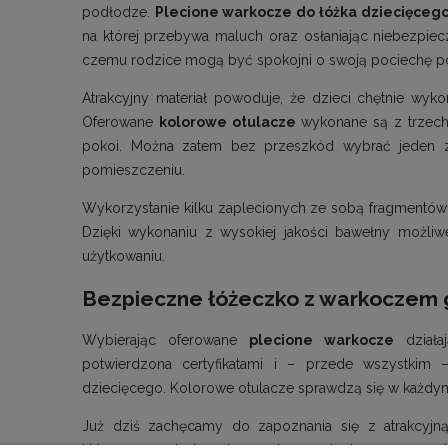
podłodze.
Plecione warkocze do łóżka dziecięceg
na której przebywa maluch oraz osłaniając niebezpiecz
czemu rodzice mogą być spokojni o swoją pociechę p
Atrakcyjny materiał powoduje, że dzieci chętnie wyko
Oferowane
kolorowe otulacze
wykonane są z trzech 
pokoi. Można zatem bez przeszkód wybrać jeden z 
pomieszczeniu.
Wykorzystanie kilku zaplecionych ze sobą fragmentów 
Dzięki wykonaniu z wysokiej jakości bawełny możli
użytkowaniu.
Bezpieczne łóżeczko z warkoczem 
Wybierając oferowane
plecione warkocze
działa
potwierdzona certyfikatami i – przede wszystkim 
dziecięcego. Kolorowe otulacze sprawdzą się w każd
Już dziś zachęcamy do zapoznania się z atrakcyj