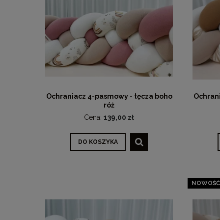
Ochraniacz 4-pasmowy - tęcza boho
Ochran
róż
Cena:
139,00 zł
DO KOSZYKA
NOWOŚĆ