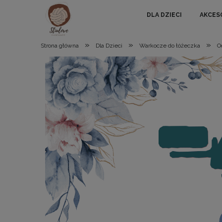
DLA DZIECI
AKCES
»
»
»
Strona główna
Dla Dzieci
Warkocze do łóżeczka
O