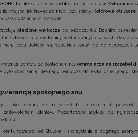
o
BOHO to także atrakcyjny dodatek do kącika zabaw.
Ochraniacz 
nie miejsca, jak krawędzie mebli czy ściany.
Kolorowe otulacze
odczas codziennych rozrywek.
rzystują
plecione warkocze
do odpoczynku. Dzianina bawełnian
lub czterech kolorów tkaniny w stonowanych barwach, dzięki cze
nich, jeżeli dokłada się wszelkich starań, by od pierwszych 
materiału sprawia, że dostępne u nas
ochraniacze na szczebelki
we było stworzenie idealnego warkocza do łóżka dziecięcego, k
gwarancją spokojnego snu
jące jako ochraniacze na szczebelki, można mieć pewność, 
– zadowoleniem klientów. Prezentowane artykuły dla najmłod
ym domu
ną ofertą towarów od
Stiulove
i skorzystania z bogatego asortyme