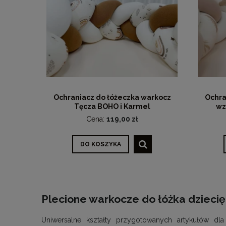
Ochraniacz do łóżeczka warkocz
Ochra
Tęcza BOHO i Karmel
wz
Cena:
119,00 zł
DO KOSZYKA
Plecione warkocze do łóżka dzieci
Uniwersalne kształty przygotowanych artykułów d