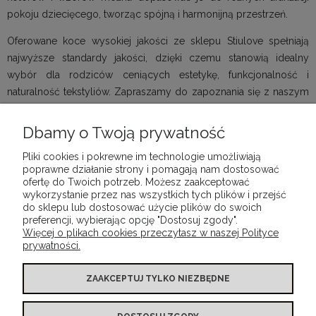
pokoju dziecięcego, tworząc spójną i harmonijną przestrzeń.
Oferowane koce wysokiej jakości ze sklepu Stiulove spełniają
najwyższe standardy jakości, dzięki czemu stanowią idealny
wybór dla rodziców ceniących estetykę, funkcjonalność i
naturalność tekstyliów. Zapraszamy do zapoznania się z naszym
asortymentem i wyboru produktu, który najlepiej odpowiada
potrzebom Twojego dziecka.
Dbamy o Twoją prywatność
Pliki cookies i pokrewne im technologie umożliwiają
poprawne działanie strony i pomagają nam dostosować
ofertę do Twoich potrzeb. Możesz zaakceptować
wykorzystanie przez nas wszystkich tych plików i przejść
POMOC
do sklepu lub dostosować użycie plików do swoich
preferencji, wybierając opcję "Dostosuj zgody".
Więcej o plikach cookies przeczytasz w naszej Polityce
MOJE KONTO
prywatności.
PŁATNOŚCI I DOSTAWA
ZAAKCEPTUJ TYLKO NIEZBĘDNE