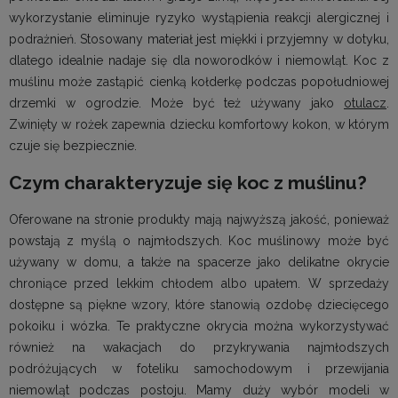
wykorzystanie eliminuje ryzyko wystąpienia reakcji alergicznej i
podrażnień. Stosowany materiał jest miękki i przyjemny w dotyku,
dlatego idealnie nadaje się dla noworodków i niemowląt. Koc z
muślinu może zastąpić cienką kołderkę podczas popołudniowej
drzemki w ogrodzie. Może być też używany jako
otulacz
.
Zwinięty w rożek zapewnia dziecku komfortowy kokon, w którym
czuje się bezpiecznie.
Czym charakteryzuje się koc z muślinu?
Oferowane na stronie produkty mają najwyższą jakość, ponieważ
powstają z myślą o najmłodszych. Koc muślinowy może być
używany w domu, a także na spacerze jako delikatne okrycie
chroniące przed lekkim chłodem albo upałem. W sprzedaży
dostępne są piękne wzory, które stanowią ozdobę dziecięcego
pokoiku i wózka. Te praktyczne okrycia można wykorzystywać
również na wakacjach do przykrywania najmłodszych
podróżujących w foteliku samochodowym i przewijania
niemowląt podczas postoju. Mamy duży wybór modeli w