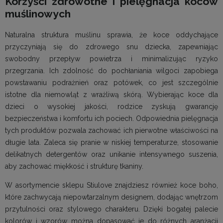
Korzyści zdrowotne i pielęgnacja koców
muślinowych
Naturalna struktura muślinu sprawia, że koce oddychające
przyczyniają się do zdrowego snu dziecka, zapewniając
swobodny przepływ powietrza i minimalizując ryzyko
przegrzania. Ich zdolność do pochłaniania wilgoci zapobiega
powstawaniu podrażnień oraz potówek, co jest szczególnie
istotne dla niemowląt z wrażliwą skórą. Wybierając koce dla
dzieci o wysokiej jakości, rodzice zyskują gwarancję
bezpieczeństwa i komfortu ich pociech. Odpowiednia pielęgnacja
tych produktów pozwala zachować ich pierwotne właściwości na
długie lata. Zaleca się pranie w niskiej temperaturze, stosowanie
delikatnych detergentów oraz unikanie intensywnego suszenia,
aby zachować miękkość i strukturę tkaniny.
W asortymencie sklepu Stiulove znajdziesz również koce boho,
które zachwycają niepowtarzalnym designem, dodając wnętrzom
przytulności oraz stylowego charakteru. Dzięki bogatej palecie
kolorów i wzorów można dopasować je do różnych aranżacji