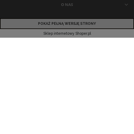
O NAS
POKAŻ PEŁNĄ WERSJĘ STRONY
Sklep internetowy Shoper.pl