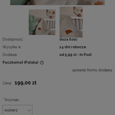
Dostępność:
duża ilość
Wysyłka w:
14 dni robocze
Dostawa:
od 5,99 zł
- In Post
Paczkomat
(Polska)
Cena nie zawiera ewentualnych kosztów płatności
sprawdź formy dostawy
199,00 zł
Cena:
*
Rozmiar: