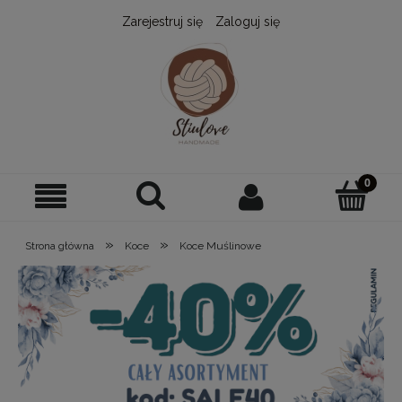
Zarejestruj się
Zaloguj się
»
»
Strona główna
Koce
Koce Muślinowe