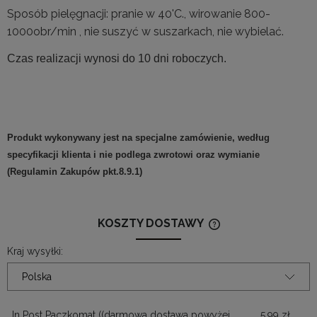
Sposób pielęgnacji: p
ranie w 40'C., wirowanie 800-
1000obr/min , nie suszyć w suszarkach, nie wybielać.
Czas realizacji wynosi do 10 dni roboczych.
Produkt wykonywany jest na specjalne zamówienie, według
specyfikacji klienta i nie podlega zwrotowi oraz wymianie
(Regulamin Zakupów pkt.8.9.1)
KOSZTY DOSTAWY
CENA NIE ZAWIERA
KOSZTÓW PŁATNOŚ
Kraj wysyłki:
In Post Paczkomat
((darmowa dostawa powyżej
5,99 zł