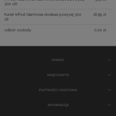
300 zł))
Kurier InPost (darmowa dostawa powyżej 300
16,99 zł
zł)
odbiór osobisty
0,00 zł
POMOC
MOJE KONTO
PŁATNOŚCI I DOSTAWA
INFORMACJE