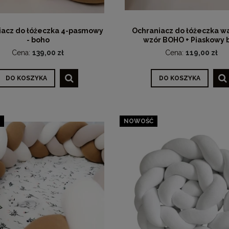
iacz do łóżeczka 4-pasmowy
Ochraniacz do łóżeczka w
- boho
wzór BOHO + Piaskowy 
Cena:
139,00 zł
Cena:
119,00 zł
DO KOSZYKA
DO KOSZYKA
NOWOŚĆ