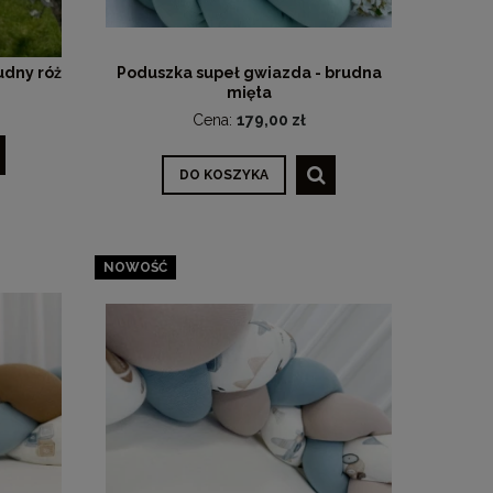
udny róż
Poduszka supeł gwiazda - brudna
mięta
Cena:
179,00 zł
DO KOSZYKA
NOWOŚĆ