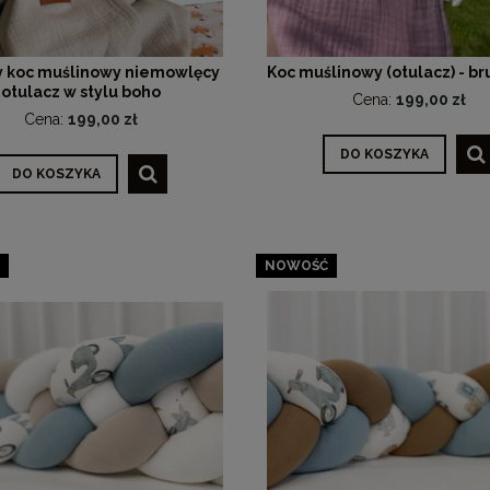
 koc muślinowy niemowlęcy
Koc muślinowy (otulacz) - br
otulacz w stylu boho
Cena:
199,00 zł
Cena:
199,00 zł
DO KOSZYKA
DO KOSZYKA
NOWOŚĆ