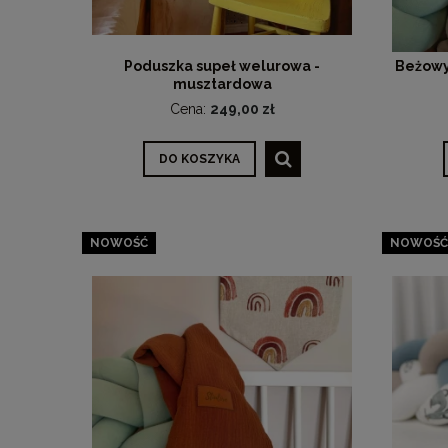
Poduszka supeł welurowa -
Beżowy
musztardowa
Cena:
249,00 zł
DO KOSZYKA
NOWOŚĆ
NOWOŚĆ