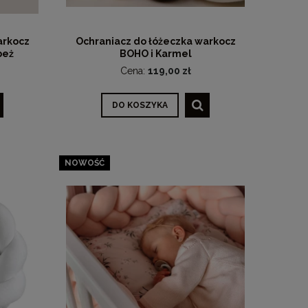
arkocz
Ochraniacz do łóżeczka warkocz
beż
BOHO i Karmel
Cena:
119,00 zł
DO KOSZYKA
NOWOŚĆ