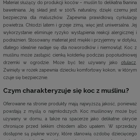
Materiał służący do produkcji koców – muślin to delikatna tkanina
bawełniana. Jej skład jest w 100% naturalny, dzięki czemu jest
bezpieczna dla maluszków. Zapewnia prawidłową cyrkulację
powietrza. Chłodzi latem i grzeje zimą, więc jest uniwersalna. Jej
wykorzystanie eliminuje ryzyko wystąpienia reakcji alergicznej i
podrażnień. Stosowany materiał jest miękki i przyjemny w dotyku,
dlatego idealnie nadaje się dla noworodków i niemowląt. Koc z
muślinu może zastąpić cienką kołderkę podczas popołudniowej
drzemki w ogrodzie. Może być też używany jako
otulacz
.
Zwinięty w rożek zapewnia dziecku komfortowy kokon, w którym
czuje się bezpiecznie.
Czym charakteryzuje się koc z muślinu?
Oferowane na stronie produkty mają najwyższą jakość, ponieważ
powstają z myślą o najmłodszych. Koc muślinowy może być
używany w domu, a także na spacerze jako delikatne okrycie
chroniące przed lekkim chłodem albo upałem. W sprzedaży
dostępne są piękne wzory, które stanowią ozdobę dziecięcego