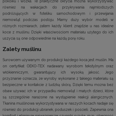
pokoiku i wózka. Te praktyczne okrycia można wykorzystywać
również na wakacjach do przykrywania najmłodszych
podróżujących w foteliku samochodowym i przewijania
niemowląt podczas postoju. Mamy duży wybór modeli w
różnych rozmiarach, zatem każdy klient znajdzie u nas idealne
koce z muślinu. Dzięki właściwościom materiału użytego do ich
uszycia są one odpowiednie na każdą porę roku.
Zalety muślinu
Surowcem używanym do produkcji każdego koca jest muślin. Ma
on certyfikat OEKO-TEX nadawany wyrobom tekstylnym oraz
włókienniczym, gwarantujący ich wysoką jakość. Jego
przyznanie oznacza, że wyroby wykonane z takiego materiału są
bezpieczne w kontakcie z ludzką skórą. Dzięki temu można bez
obaw używać ich w przypadku niemowląt i małych dzieci, które
są szczególnie narażone na wystąpienie reakcji alergicznych.
Tkanina muślinowa wykorzystywana w naszych kocach nadaje się
również do produkcji ubranek, poduszek i pościeli. Zapewnia ona
komfort i eliminuje najważniejsze czynniki ryzyka, m.in. obecność