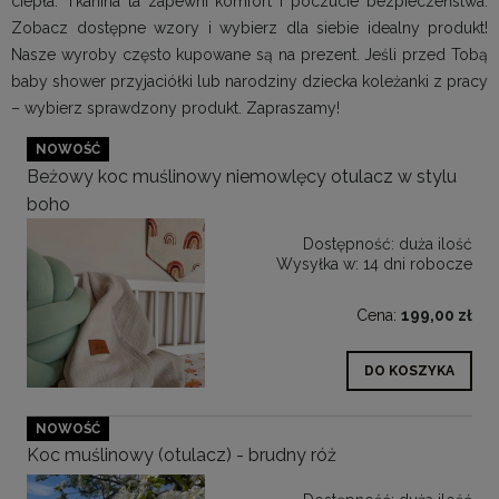
ciepła. Tkanina ta zapewni komfort i poczucie bezpieczeństwa.
Zobacz dostępne wzory i wybierz dla siebie idealny produkt!
Nasze wyroby często kupowane są na prezent. Jeśli przed Tobą
baby shower przyjaciółki lub narodziny dziecka koleżanki z pracy
– wybierz sprawdzony produkt. Zapraszamy!
NOWOŚĆ
Beżowy koc muślinowy niemowlęcy otulacz w stylu
boho
Dostępność:
duża ilość
Wysyłka w:
14 dni robocze
Cena:
199,00 zł
DO KOSZYKA
NOWOŚĆ
Koc muślinowy (otulacz) - brudny róż