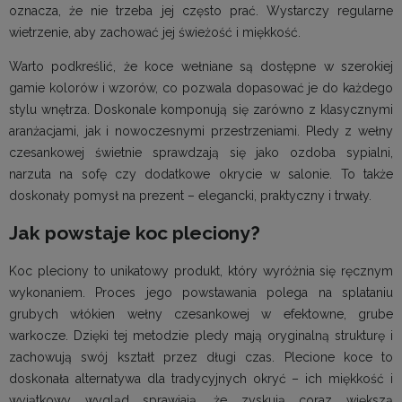
oznacza, że nie trzeba jej często prać. Wystarczy regularne
wietrzenie, aby zachować jej świeżość i miękkość.
Warto podkreślić, że koce wełniane są dostępne w szerokiej
gamie kolorów i wzorów, co pozwala dopasować je do każdego
stylu wnętrza. Doskonale komponują się zarówno z klasycznymi
aranżacjami, jak i nowoczesnymi przestrzeniami. Pledy z wełny
czesankowej świetnie sprawdzają się jako ozdoba sypialni,
narzuta na sofę czy dodatkowe okrycie w salonie. To także
doskonały pomysł na prezent – elegancki, praktyczny i trwały.
Jak powstaje koc pleciony?
Koc pleciony to unikatowy produkt, który wyróżnia się ręcznym
wykonaniem. Proces jego powstawania polega na splataniu
grubych włókien wełny czesankowej w efektowne, grube
warkocze. Dzięki tej metodzie pledy mają oryginalną strukturę i
zachowują swój kształt przez długi czas. Plecione koce to
doskonała alternatywa dla tradycyjnych okryć – ich miękkość i
wyjątkowy wygląd sprawiają, że zyskują coraz większą