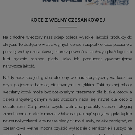
KOCE Z WEŁNY CZESANKOWEJ
Na chłodne wieczory nasz sklep poleca wysokiej jakości produkty do
okrycia. To dostępne w atrakcyjnych cenach cieplutkie koce plecione z
polskiej wełny czesankowej, które z pewnością zachwycą każdego, kto
lubi ręcznie robione pledy. Jako ich producent gwarantujemy
najwyższą jakość.
Każdy nasz koc jest grubo pleciony w charakterystyczny warkocz, co
czyni go jeszcze bardziej efektownym i miękkim. Taki ręcznej roboty
wełniany kocyk może być doskonałym prezentem dla bliskiej osoby, a
dzięki antyalergicznym właściwościom nada się nawet dla osób z
uczuleniem. Co prawda, czysto wełniane produkty czasem ulegają
zmechaceniom, ale te można z łatwością usunąć specjalną golarką lub
nawet nożyczkami. Aby nasze pledy długo służyły, należy pamiętać, że
czesankową wełnę można czyścić wyłącznie chemicznie i suszyć na