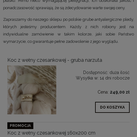
płasko. Mimo nieco wymagającej pielęgnacji, ich doskonała jakość i
ponadczasowość sprawiają, że są zdecydowanie warte swojej ceny.
Zapraszamy do naszego sklepu po polskie grube antyalergiczne pledy,
których jesteśmy producentem. Każdy z nich robiony jest na
indywidualne zamówienie w takim kolorze, jaki sobie Państwo
wymarzycie, co gwarantuje pełne zadowolenie z jego wyglądu.
Koc z wełny czesankowej - gruba narzuta
Dostępność:
duża ilość
Wysyłka w:
14 dni robocze
Cena:
249,00 zł
DO KOSZYKA
PROMOCJA
Koc z wełny czesankowej 160x200 cm