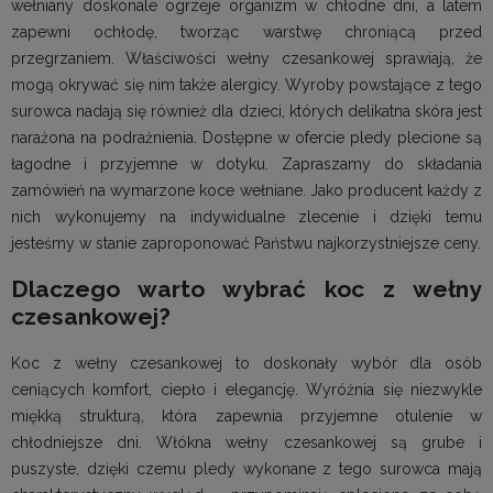
wełniany doskonale ogrzeje organizm w chłodne dni, a latem
zapewni ochłodę, tworząc warstwę chroniącą przed
przegrzaniem. Właściwości wełny czesankowej sprawiają, że
mogą okrywać się nim także alergicy. Wyroby powstające z tego
surowca nadają się również dla dzieci, których delikatna skóra jest
narażona na podrażnienia. Dostępne w ofercie pledy plecione są
łagodne i przyjemne w dotyku. Zapraszamy do składania
zamówień na wymarzone koce wełniane. Jako producent każdy z
nich wykonujemy na indywidualne zlecenie i dzięki temu
jesteśmy w stanie zaproponować Państwu najkorzystniejsze ceny.
Dlaczego warto wybrać koc z wełny
czesankowej?
Koc z wełny czesankowej to doskonały wybór dla osób
ceniących komfort, ciepło i elegancję. Wyróżnia się niezwykle
miękką strukturą, która zapewnia przyjemne otulenie w
chłodniejsze dni. Włókna wełny czesankowej są grube i
puszyste, dzięki czemu pledy wykonane z tego surowca mają