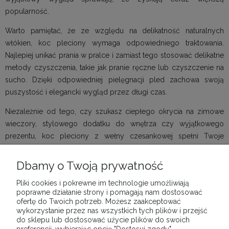
popularność.
Warto pamiętać, że ze względu na delikatność naturalnych
włókien, koc pleciony wymaga odpowiedniego traktowania.
Najlepiej unikać prania w pralce i zamiast tego stosować delikatne
metody czyszczenia, takie jak pranie ręczne lub czyszczenie na
sucho. Dzięki odpowiedniej pielęgnacji pled zachowa swoją
puszystość i elegancki wygląd przez długi czas.
Niezależnie od tego, czy szukasz ciepłego okrycia na zimowe
wieczory, stylowego dodatku do wnętrza czy wyjątkowego
prezentu, koc pleciony z wełny czesankowej spełni Twoje
oczekiwania. To połączenie luksusu, funkcjonalności i naturalnej
estetyki, które doceni każdy miłośnik wysokiej jakości tekstyliów.
Dbamy o Twoją prywatność
Pliki cookies i pokrewne im technologie umożliwiają
poprawne działanie strony i pomagają nam dostosować
ofertę do Twoich potrzeb. Możesz zaakceptować
wykorzystanie przez nas wszystkich tych plików i przejść
POMOC
do sklepu lub dostosować użycie plików do swoich