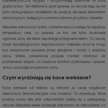
charakterystyczny wygląd – przypominają splecione ze sobą
grube sznury. Ten efektowny splot sprawia, że okrycia stają się nie
tylko funkcjonalnym dodatkiem do wnętrza, ale także elementem
dekoracyjnym, nadającym pomieszczeniom przytulny charakter.
Naturalne właściwości wełny czesankowej pozwalają na regulację
temperatury ciała, co sprawia, że koc nie tylko doskonale
ogrzewa zimą, ale także zapobiega przegrzaniu latem. Co więcej,
dzięki hipoalergicznym właściwościom materiału, koce te mogą
być bezpiecznie używane przez alergików i osoby z wrażliwą
skórą. Wełna czesankowa posiada również zdolność do
pochłaniania wilgoci, co zwiększa komfort użytkowania i sprawia,
że koc pozostaje przyjemnie suchy.
Czym wyróżniają się koce wełniane?
Koce wełniane od wieków są cenione za swoje wyjątkowe
właściwości termoizolacyjne oraz trwałość. To inwestycja, która
posłuży przez lata, jeśli odpowiednio zadba się o pielęgnację
okrycia. Naturalna wełna wykazuje odporność na zabrudzenia, co