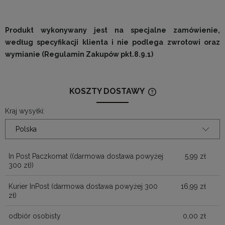
Produkt wykonywany jest na specjalne zamówienie,
według specyfikacji klienta i nie podlega zwrotowi oraz
wymianie (Regulamin Zakupów pkt.8.9.1)
KOSZTY DOSTAWY
CENA NIE ZAWIERA
KOSZTÓW PŁATNOŚ
Kraj wysyłki:
In Post Paczkomat
((darmowa dostawa powyżej
5,99 zł
300 zł))
Kurier InPost (darmowa dostawa powyżej 300
16,99 zł
zł)
odbiór osobisty
0,00 zł