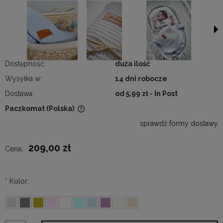
Dostępność:
duża ilość
Wysyłka w:
14 dni robocze
Dostawa:
od 5,99 zł
- In Post
Paczkomat
(Polska)
Cena nie zawiera ewentualnych kosztów płatności
sprawdź formy dostawy
209,00 zł
Cena:
*
Kolor: