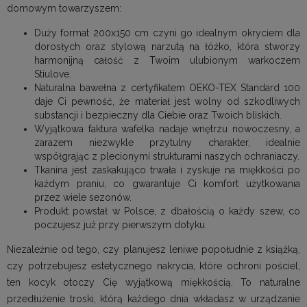
domowym towarzyszem:
Duży format 200x150 cm czyni go idealnym okryciem dla
dorosłych oraz stylową narzutą na łóżko, która stworzy
harmonijną całość z Twoim ulubionym warkoczem
Stiulove.
Naturalna bawełna z certyfikatem OEKO-TEX Standard 100
daje Ci pewność, że materiał jest wolny od szkodliwych
substancji i bezpieczny dla Ciebie oraz Twoich bliskich.
Wyjątkowa faktura wafelka nadaje wnętrzu nowoczesny, a
zarazem niezwykle przytulny charakter, idealnie
współgrając z plecionymi strukturami naszych ochraniaczy.
Tkanina jest zaskakująco trwała i zyskuje na miękkości po
każdym praniu, co gwarantuje Ci komfort użytkowania
przez wiele sezonów.
Produkt powstał w Polsce, z dbałością o każdy szew, co
poczujesz już przy pierwszym dotyku.
Niezależnie od tego, czy planujesz leniwe popołudnie z książką,
czy potrzebujesz estetycznego nakrycia, które ochroni pościel,
ten kocyk otoczy Cię wyjątkową miękkością. To naturalne
przedłużenie troski, którą każdego dnia wkładasz w urządzanie