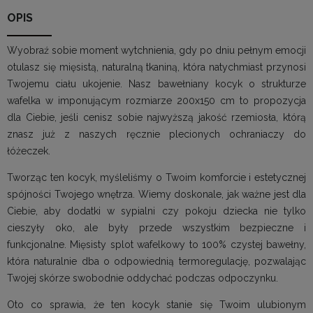
OPIS
Wyobraź sobie moment wytchnienia, gdy po dniu pełnym emocji
otulasz się mięsistą, naturalną tkaniną, która natychmiast przynosi
Twojemu ciału ukojenie. Nasz bawełniany kocyk o strukturze
wafelka w imponującym rozmiarze 200x150 cm to propozycja
dla Ciebie, jeśli cenisz sobie najwyższą jakość rzemiosła, którą
znasz już z naszych ręcznie plecionych ochraniaczy do
łóżeczek.
Tworząc ten kocyk, myśleliśmy o Twoim komforcie i estetycznej
spójności Twojego wnętrza. Wiemy doskonale, jak ważne jest dla
Ciebie, aby dodatki w sypialni czy pokoju dziecka nie tylko
cieszyły oko, ale były przede wszystkim bezpieczne i
funkcjonalne. Mięsisty splot wafelkowy to 100% czystej bawełny,
która naturalnie dba o odpowiednią termoregulację, pozwalając
Twojej skórze swobodnie oddychać podczas odpoczynku.
Oto co sprawia, że ten kocyk stanie się Twoim ulubionym