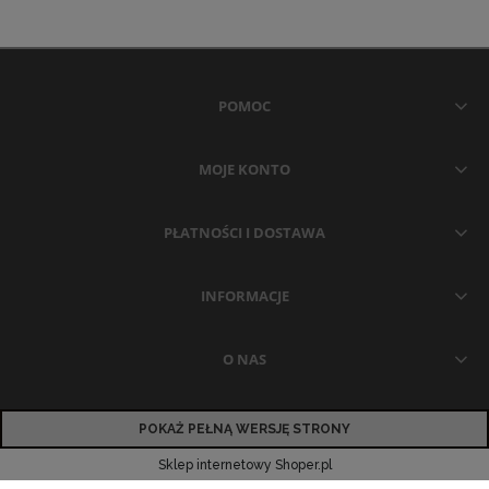
POMOC
MOJE KONTO
PŁATNOŚCI I DOSTAWA
INFORMACJE
O NAS
POKAŻ PEŁNĄ WERSJĘ STRONY
Sklep internetowy Shoper.pl