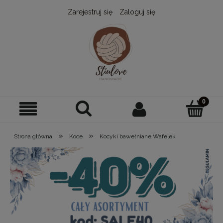
Zarejestruj się
Zaloguj się
»
»
Strona główna
Koce
Kocyki bawełniane Wafelek