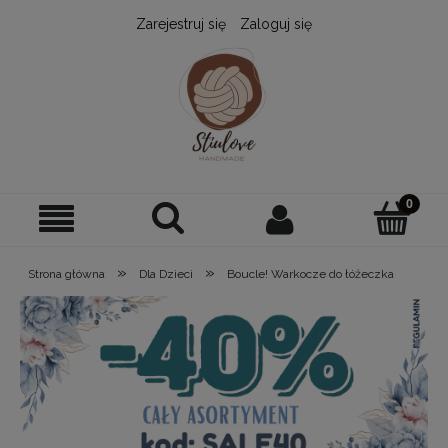
Zarejestruj się
Zaloguj się
»
»
Strona główna
Dla Dzieci
Boucle! Warkocze do łóżeczka