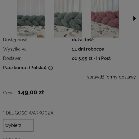
Dostępność:
duża ilość
Wysyłka w:
14 dni robocze
Dostawa:
od 5,99 zł
- In Post
Paczkomat
(Polska)
Cena nie zawiera ewentualnych kosztów płatności
sprawdź formy dostawy
149,00 zł
Cena:
*
DŁUGOŚĆ WARKOCZA: