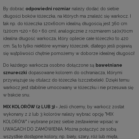
By dobrać
odpowiedni rozmiar
należy dodać do siebie
długości boków łóżeczka, na których ma znaleźć się warkocz. I
tak np. do łóżeczka 120x60cm idealną długością jest 360 cm
(120cm +120 + 60 + 60 cm), analogicznie z rozmiarem 140x70cm
idealna długość warkocza, który oplecie całe łóżeczko to 420
cm. Są to tylko niektóre wymiary łóżeczek, dlatego jeśli pojawią
się wątpliwości chętnie pomożemy w doborze idealnej długości!
Do każdego warkocza osobno dołączone są
bawełniane
sznureczki
dopasowane kolorem do ochraniacza, którymi
przywiązuje się otulacz do łóżeczka (szczebelek). Dzięki temu
warkocz jest stabilnie umocowany w łóżeczku i nie przesuwa się
w trakcie snu.
MIX KOLORÓW (2 LUB 3) -
Jeśli chcemy, by warkocz został
wykonany z 2 lub 3 kolorów należy wybrać opcję "MIX
KOLORÓW" i wybrane przez siebie zestawienie wpisać w
UWAGACH DO ZAMÓWIENIA. Można połączyć ze sobą
wszystkie dostępne kolory, np. biały, szary, róż lub mięta,