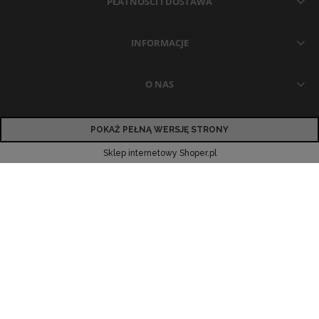
PŁATNOŚCI I DOSTAWA
INFORMACJE
O NAS
POKAŻ PEŁNĄ WERSJĘ STRONY
Sklep internetowy Shoper.pl