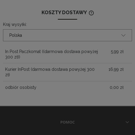
KOSZTY DOSTAWY
CENA NIE ZAWIERA
KOSZTÓW PŁATNOŚ
Kraj wysyłki:
In Post Paczkomat
((darmowa dostawa powyżej
5,99 zł
300 zł))
Kurier InPost (darmowa dostawa powyżej 300
16,99 zł
zł)
odbiór osobisty
0,00 zł
POMOC