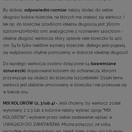
By dobrać
odpowiedni rozmiar
należy dodać do siebie
długości boków łóżeczka, na których ma znaleźć się warkocz. I
tak np. do łóżeczka 120x60cm idealną długością jest 360cm
(120cm+120+60+60 cm), analogicznie z rozmiarem 140x70cm -
idealna długość warkocza, który oplecie całe łóżeczko to 420
cm. Są to tylko niektóre wymiary łóżeczek, dlatego jeśli pojawią
się wątpliwości chętnie pomożemy w doborze idealnej długości!
Do każdego warkocza osobno dołączone są
bawełniane
sznureczki
dopasowane kolorem do ochraniacza, którymi
przywiązuje się otulacz do łóżeczka (szczebelek). Dzięki temu
warkocz jest stabilnie umocowany w łóżeczku i nie przesuwa się
w trakcie snu.
MIX KOLORÓW (2, 3 lub 4) -
Jeśli chcemy, by warkocz został
wykonany z 2,3 lub 4 kolorów należy wybrać opcję "MIX
KOLORÓW" i wybrane przez siebie zestawienie wpisać w
UWAGACH DO ZAMÓWIENIA. Można połączyć ze sobą
wszystkie dostępne kolory, np. błękit, biały, szary, róż lub jasny