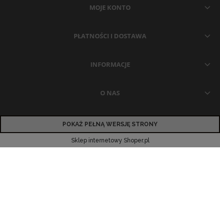
MOJE KONTO
PŁATNOŚCI I DOSTAWA
INFORMACJE
O NAS
POKAŻ PEŁNĄ WERSJĘ STRONY
Sklep internetowy Shoper.pl