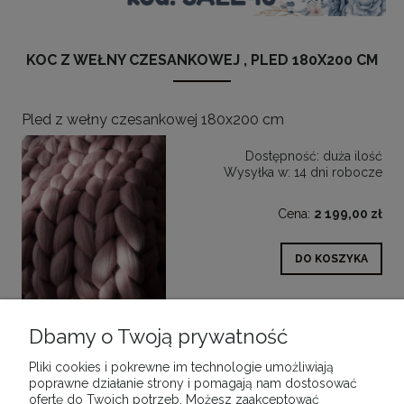
KOC Z WEŁNY CZESANKOWEJ , PLED 180X200 CM
Pled z wełny czesankowej 180x200 cm
Dostępność:
duża ilość
Wysyłka w:
14 dni robocze
Cena:
2 199,00 zł
DO KOSZYKA
Dbamy o Twoją prywatność
Pliki cookies i pokrewne im technologie umożliwiają
poprawne działanie strony i pomagają nam dostosować
ofertę do Twoich potrzeb. Możesz zaakceptować